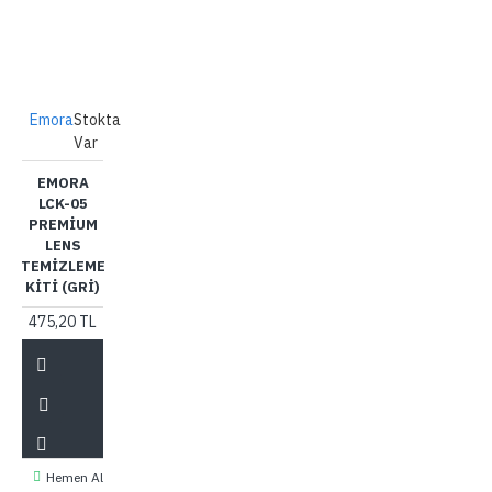
Emora
Stokta
Var
EMORA
LCK-05
PREMIUM
LENS
TEMIZLEME
KITI (GRI)
475,20 TL
Hemen Al