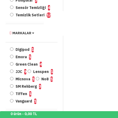
Pompalar
3
Sensör Temizliği
4
Temizlik Setleri
12
MARKALAR
Digipod
1
Emora
1
Green Clean
4
JJC
9
Lenspen
1
Micnova
1
No8
1
SM Rehberg
3
Tiffen
1
Vanguard
1
0 ürün - 0,00 TL