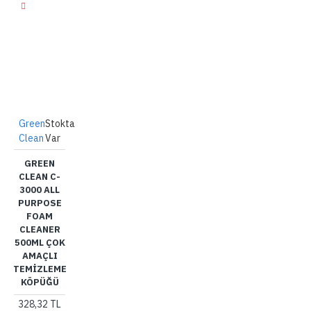
Green
Stokta
Clean
Var
GREEN
CLEAN C-
3000 ALL
PURPOSE
FOAM
CLEANER
500ML ÇOK
AMAÇLI
TEMIZLEME
KÖPÜĞÜ
328,32 TL