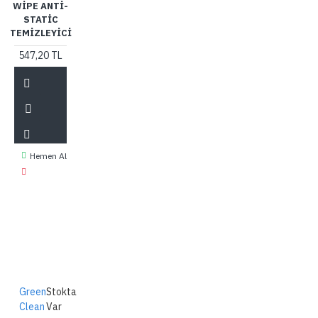
WIPE ANTI-
STATIC
TEMIZLEYICI
547,20 TL
Hemen Al
Green
Stokta
Clean
Var