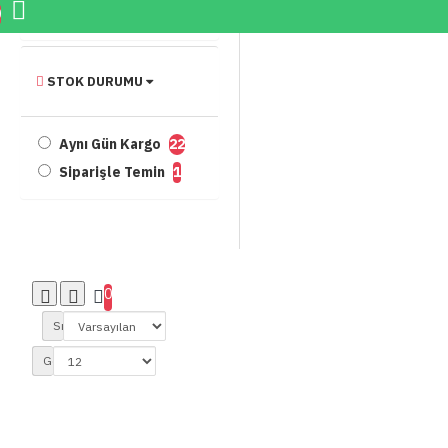
TAGS
0
STOK DURUMU
Aynı Gün Kargo
22
Siparişle Temin
1
0
Sırala:
Göster: