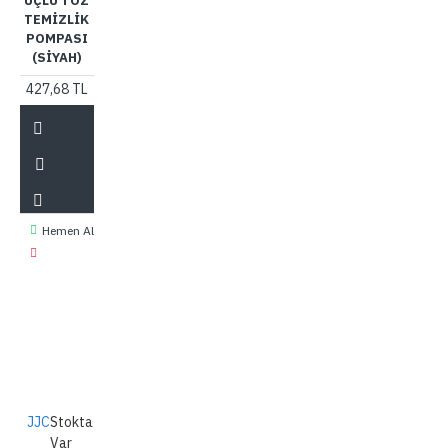
UÇLU TOZ
TEMIZLIK
POMPASI
(SIYAH)
427,68 TL
Hemen Al
JJC
Stokta
Var