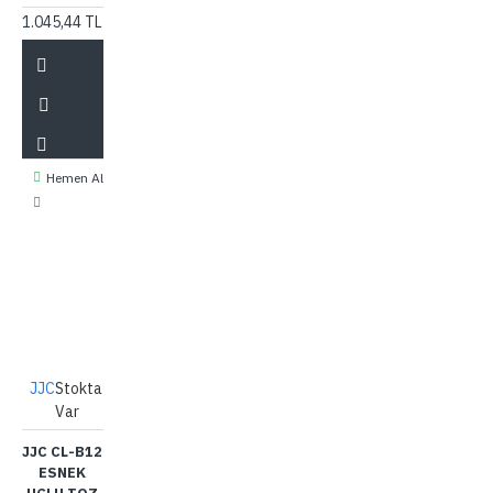
1.045,44 TL
Hemen Al
JJC
Stokta
Var
JJC CL-B12
ESNEK