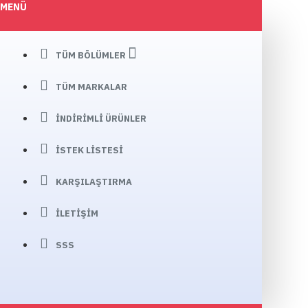
MENÜ
TÜM BÖLÜMLER
TÜM MARKALAR
İNDIRIMLI ÜRÜNLER
İSTEK LISTESI
KARŞILAŞTIRMA
İLETIŞIM
SSS