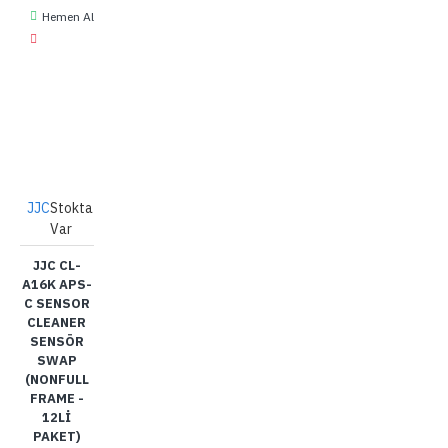
Hemen Al
JJC
Stokta
Var
JJC CL-
A16K APS-
C SENSOR
CLEANER
SENSÖR
SWAP
(NONFULL
FRAME -
12LI
PAKET)