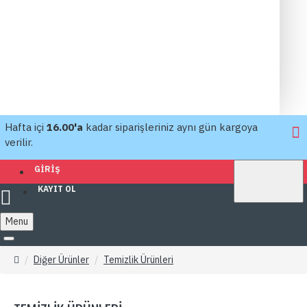
Hafta içi
16.00'a
kadar siparişleriniz aynı gün kargoya
verilir.
TL
GIRIŞ
TÜRK LIRASI
KAYIT OL
TRY
Menu
Diğer Ürünler
Temizlik Ürünleri