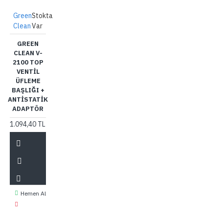
Green
Stokta
Clean
Var
GREEN
CLEAN V-
2100 TOP
VENTIL
ÜFLEME
BAŞLIĞI +
ANTISTATIK
ADAPTÖR
1.094,40 TL
Hemen Al