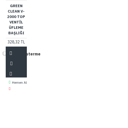
GREEN
CLEAN V-
2000 TOP
VENTIL
ÜFLEME
BAŞLIĞI
328,32 TL
Tekrar gösterme
Hemen Al