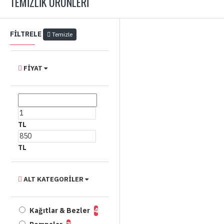
TEMIZLIK ÜRÜNLERI
FILTRELE
Temizle
FIYAT
TL
TL
ALT KATEGORILER
Kağıtlar & Bezler
4