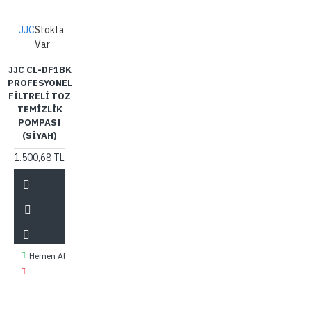
JJC
Stokta
Var
JJC CL-DF1BK
PROFESYONEL
FILTRELI TOZ
TEMIZLIK
POMPASI
(SIYAH)
1.500,68 TL
Hemen Al