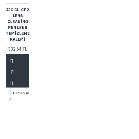
JJC CL-CP2
LENS
CLEANING
PEN LENS
TEMIZLEME
KALEMI
332,64 TL
Hemen Al