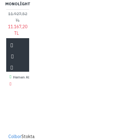
MONOLIGHT
11.927,52
TL
11.167,20
TL
Hemen Al
Colbor
Stokta