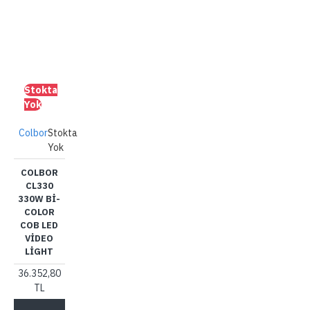
Stokta
Yok
Colbor
Stokta
Yok
COLBOR
CL330
330W BI-
COLOR
COB LED
VIDEO
LIGHT
36.352,80
TL