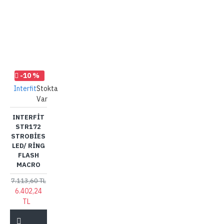
-10 %
Interfit
Stokta
Var
INTERFIT
STR172
STROBIES
LED/ RING
FLASH
MACRO
7.113,60 TL
6.402,24
TL