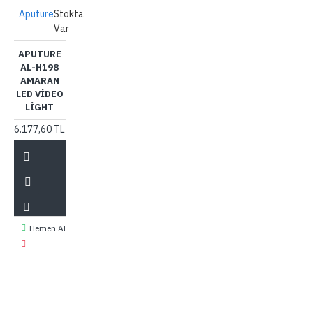
Aputure
Stokta
Var
APUTURE
AL-H198
AMARAN
LED VIDEO
LIGHT
6.177,60 TL
Hemen Al