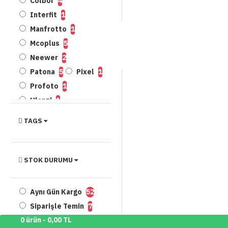
Colbor
4
Interfit
1
Manfrotto
1
Mcoplus
5
Neewer
2
Patona
5
Pixel
1
Profoto
1
Ulanzi
1
Viltrox
12
TAGS
Zhiyun
24
STOK DURUMU
Aynı Gün Kargo
52
Siparişle Temin
7
0 ürün - 0,00 TL