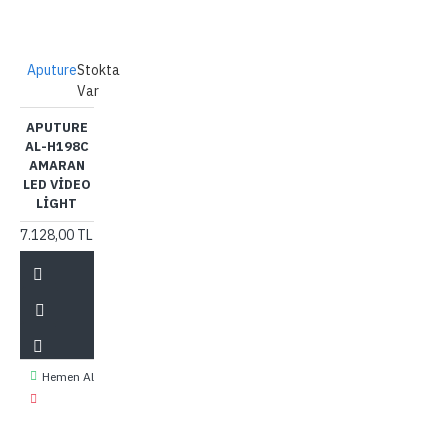
Aputure
Stokta
Var
APUTURE
AL-H198C
AMARAN
LED VIDEO
LIGHT
7.128,00 TL
Hemen Al