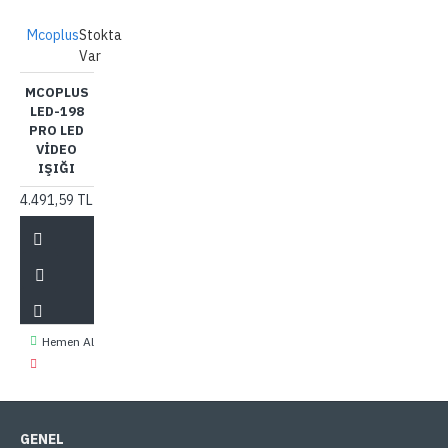
Mcoplus
Stokta
Var
MCOPLUS
LED-198
PRO LED
VIDEO
IŞIĞI
4.491,59 TL
Hemen Al
GENEL