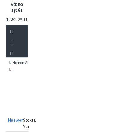
VIDEO
IŞIĞI
1.853,28 TL
Hemen Al
Neewer
Stokta
Var