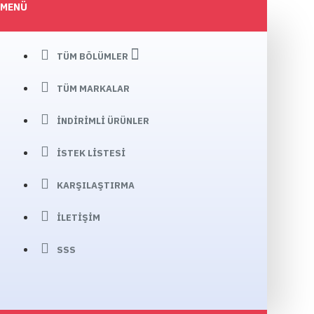
MENÜ
TÜM BÖLÜMLER
TÜM MARKALAR
İNDIRIMLI ÜRÜNLER
İSTEK LISTESI
KARŞILAŞTIRMA
İLETIŞIM
SSS