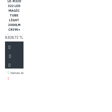
LE-R320
322 LED
MAGIC
TUBE
LIGHT
2000LM
CRI95+
8.838,72 TL
Hemen Al