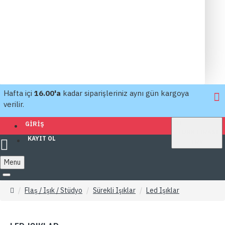
Hafta içi
16.00'a
kadar siparişleriniz aynı gün kargoya
verilir.
TL
GIRIŞ
TÜRK LIRASI
KAYIT OL
TRY
Menu
Flaş / Işık / Stüdyo
Sürekli Işıklar
Led Işıklar