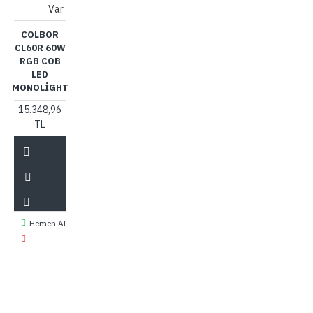
Var
COLBOR
CL60R 60W
RGB COB
LED
MONOLIGHT
15.348,96
TL
Hemen Al