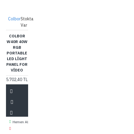
Colbor
Stokta
Var
COLBOR
W40R 40W
RGB
PORTABLE
LED LIGHT
PANEL FOR
VIDEO
5.702,40 TL
Hemen Al