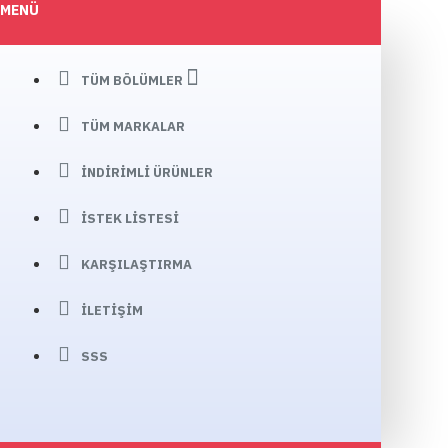
MENÜ
TÜM BÖLÜMLER
TÜM MARKALAR
İNDIRIMLI ÜRÜNLER
İSTEK LISTESI
KARŞILAŞTIRMA
İLETIŞIM
SSS