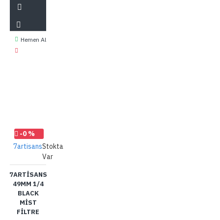
Hemen Al
-0 %
7artisans
Stokta
Var
7ARTISANS
49MM 1/4
BLACK
MIST
FILTRE