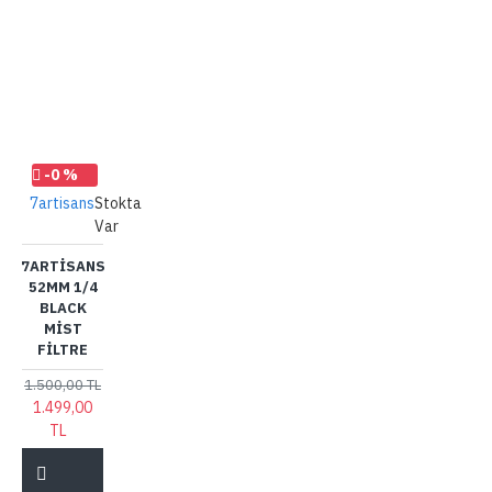
-0 %
7artisans
Stokta
Var
7ARTISANS
52MM 1/4
BLACK
MIST
FILTRE
1.500,00 TL
1.499,00
TL