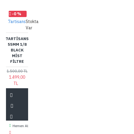
-0 %
7artisans
Stokta
Var
7ARTISANS
55MM 1/8
BLACK
MIST
FILTRE
1.500,00 TL
1.499,00
TL
Hemen Al