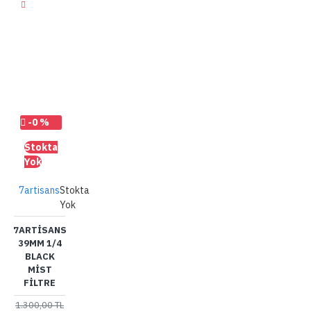
-0 %
Stokta
Yok
7artisans
Stokta
Yok
7ARTISANS
39MM 1/4
BLACK
MIST
FILTRE
1.300,00 TL