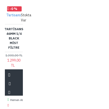
-0 %
7artisans
Stokta
Var
7ARTISANS
46MM 1/4
BLACK
MIST
FILTRE
1.300,00 TL
1.299,00
TL
Hemen Al