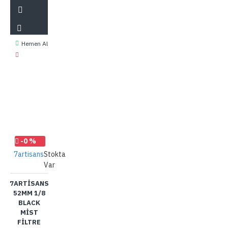
Hemen Al
-0 %
7artisans
Stokta
Var
7ARTISANS
52MM 1/8
BLACK
MIST
FILTRE