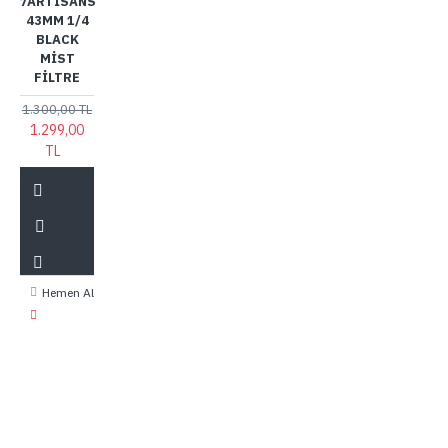
7ARTISANS
43MM 1/4
BLACK
MIST
FILTRE
1.300,00 TL
1.299,00
TL
Hemen Al