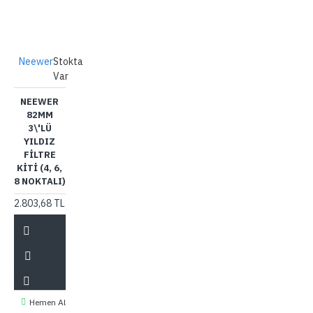
Neewer
Stokta
Var
NEEWER
82MM
3\'LÜ
YILDIZ
FILTRE
KITI (4, 6,
8 NOKTALI)
2.803,68 TL
Hemen Al