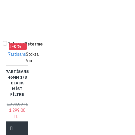
Tekrar gösterme
-0 %
7artisans
Stokta
Var
7ARTISANS
46MM 1/8
BLACK
MIST
FILTRE
1.300,00 TL
1.299,00
TL