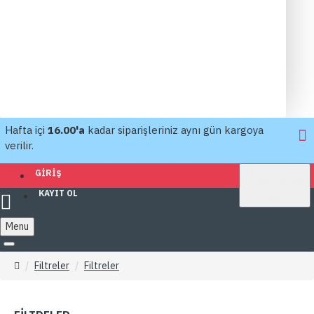
Hafta içi
16.00'a
kadar siparişleriniz aynı gün kargoya
verilir.
TL
GIRIŞ
TÜRK LIRASI
KAYIT OL
TRY
Menu
Filtreler
Filtreler