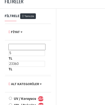
FILTRELER
FILTRELE
Temizle
FIYAT
TL
TL
ALT KATEGORILER
UV / Koruyucu
219