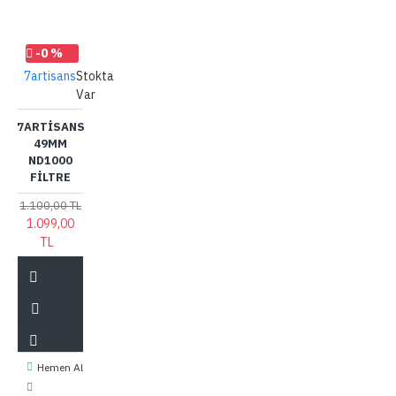
-0 %
7artisans
Stokta
Var
7ARTISANS
49MM
ND1000
FILTRE
1.100,00 TL
1.099,00
TL
Hemen Al