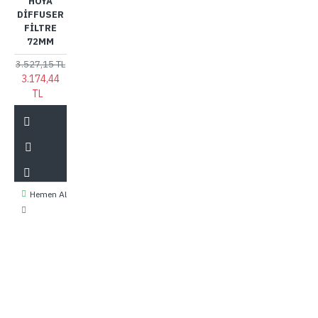
HOYA
DIFFUSER
FILTRE
72MM
3.527,15 TL
3.174,44
TL
Hemen Al