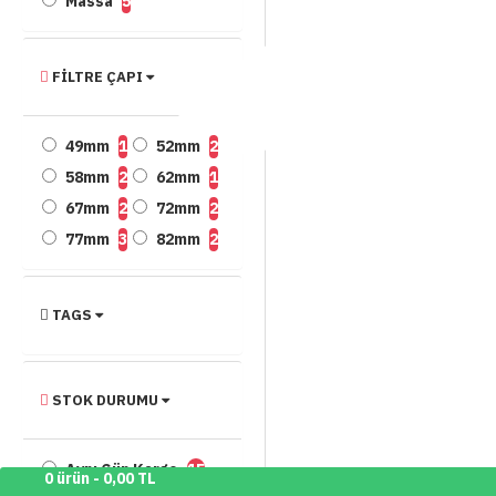
Massa
5
FILTRE ÇAPI
49mm
1
52mm
2
58mm
2
62mm
1
67mm
2
72mm
2
77mm
3
82mm
2
TAGS
STOK DURUMU
Aynı Gün Kargo
15
0 ürün - 0,00 TL