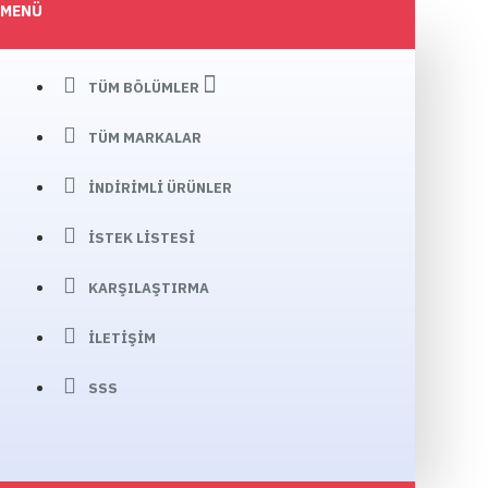
MENÜ
TÜM BÖLÜMLER
TÜM MARKALAR
İNDIRIMLI ÜRÜNLER
İSTEK LISTESI
KARŞILAŞTIRMA
İLETIŞIM
SSS