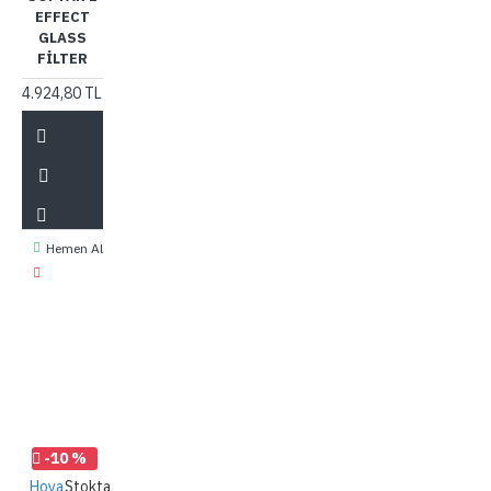
EFFECT
GLASS
FILTER
4.924,80 TL
Hemen Al
-10 %
Hoya
Stokta