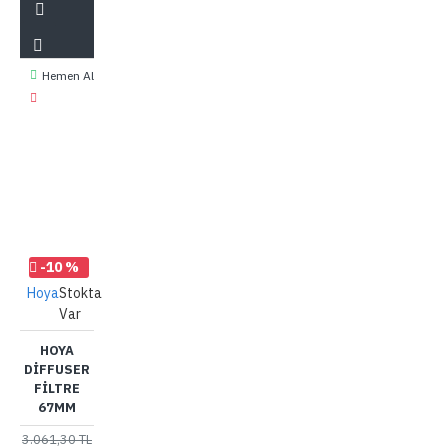
Hemen Al
-10 %
Hoya
Stokta
Var
HOYA
DIFFUSER
FILTRE
67MM
3.061,30 TL