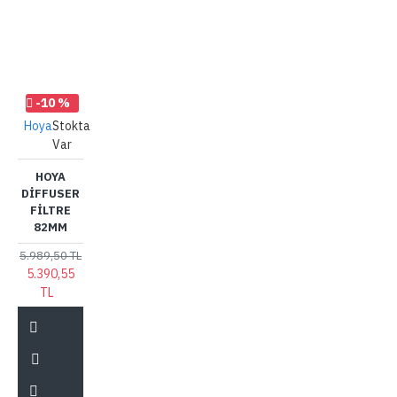
-10 %
Hoya
Stokta
Var
HOYA
DIFFUSER
FILTRE
82MM
5.989,50 TL
5.390,55
TL