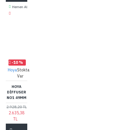
Hemen Al
-10 %
Hoya
Stokta
Var
HOYA
DIFFUSER
NO1 49MM
2.928,20 TL
2.635,38
TL