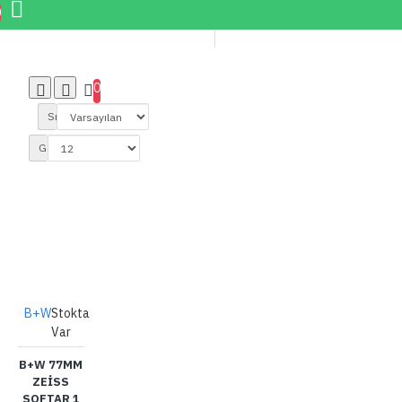
0
0
Sırala:
Göster:
B+W
Stokta
Var
B+W 77MM
ZEISS
SOFTAR 1