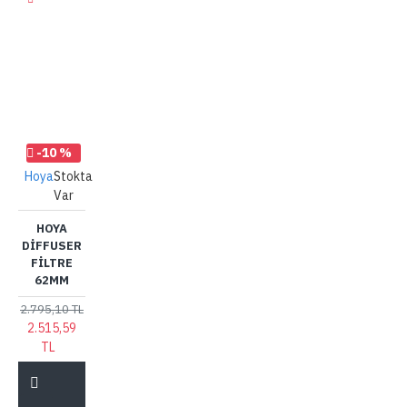
-10 %
Hoya
Stokta
Var
HOYA
DIFFUSER
FILTRE
62MM
2.795,10 TL
2.515,59
TL