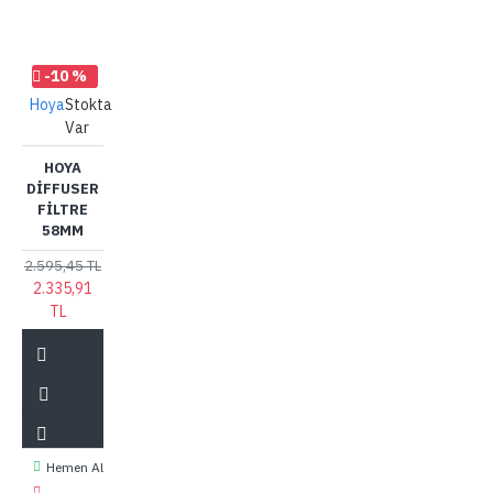
-10 %
Hoya
Stokta
Var
HOYA
DIFFUSER
FILTRE
58MM
2.595,45 TL
2.335,91
TL
Hemen Al