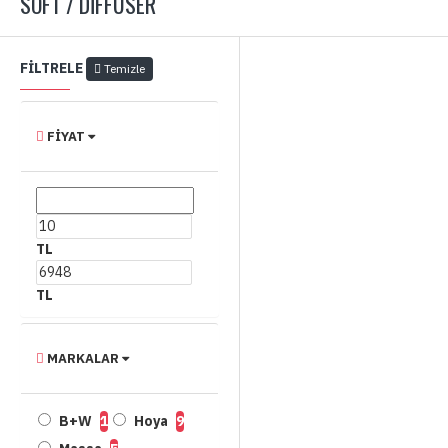
SOFT / DIFFUSER
FILTRELE
Temizle
FIYAT
TL
TL
MARKALAR
B+W
1
Hoya
9