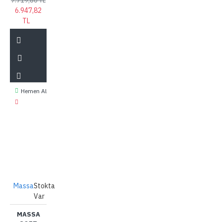
7.719,80 TL
6.947,82
TL
Hemen Al
Massa
Stokta
Var
MASSA