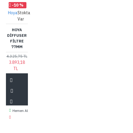
-10 %
Hoya
Stokta
Var
HOYA
DIFFUSER
FILTRE
77MM
4.325,75 TL
3.893,18
TL
Hemen Al