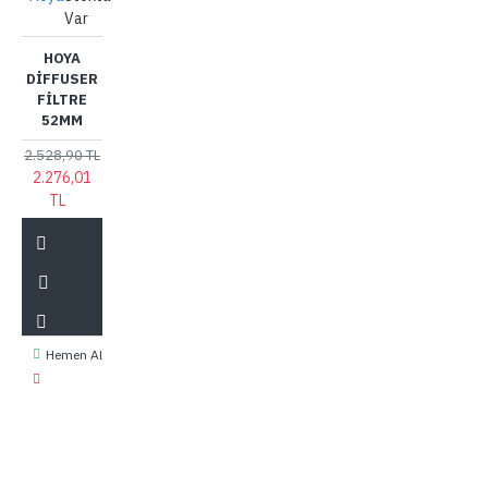
Var
HOYA
DIFFUSER
FILTRE
52MM
2.528,90 TL
2.276,01
TL
Hemen Al