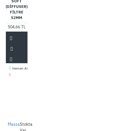
SOFT
(DIFFUSER)
FILTRE
52MM
504,66 TL
Hemen Al
Massa
Stokta
Var