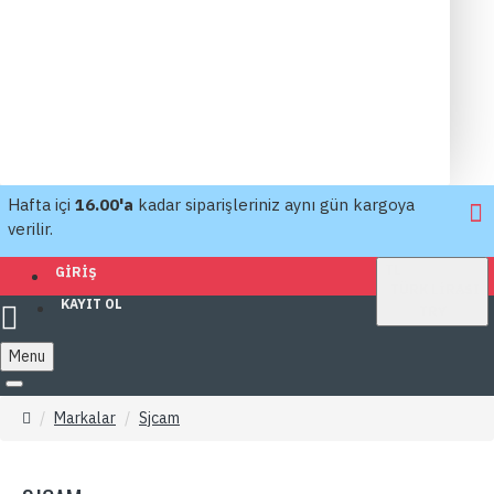
Hafta içi
16.00'a
kadar siparişleriniz aynı gün kargoya
verilir.
TL
GIRIŞ
TÜRK LIRASI
KAYIT OL
TRY
Menu
Markalar
Sjcam