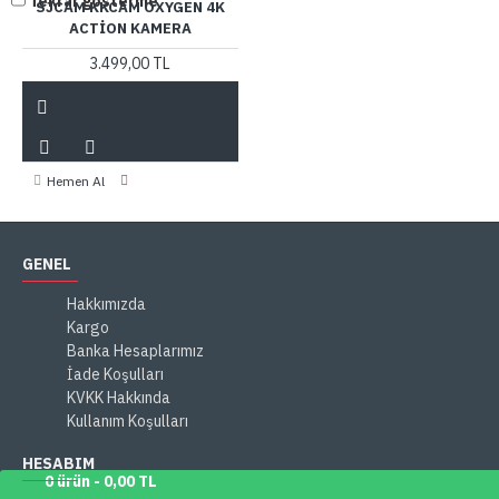
Tekrar gösterme
SJCAM KKCAM OXYGEN 4K
ACTION KAMERA
3.499,00 TL
Hemen Al
GENEL
Hakkımızda
Kargo
Banka Hesaplarımız
İade Koşulları
KVKK Hakkında
Kullanım Koşulları
HESABIM
0 ürün - 0,00 TL