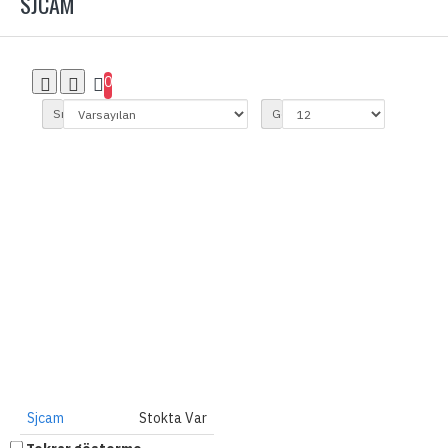
SJCAM
0
Sırala:
Göster:
Sjcam
Stokta Var