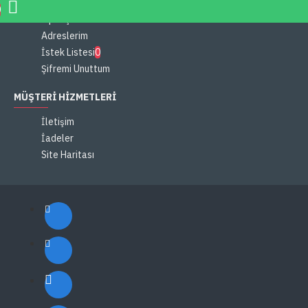
Hesabım
0
Siparişlerim
Adreslerim
İstek Listesi
0
Şifremi Unuttum
MÜŞTERI HIZMETLERI
İletişim
İadeler
Site Haritası