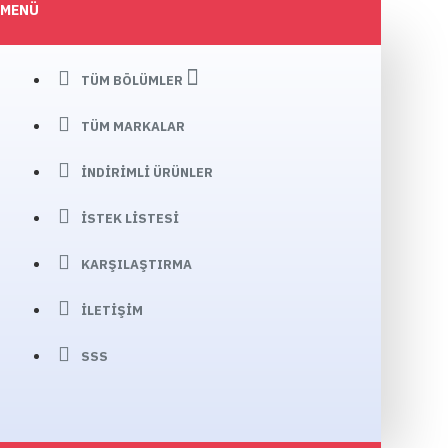
MENÜ
TÜM BÖLÜMLER
TÜM MARKALAR
İNDIRIMLI ÜRÜNLER
İSTEK LISTESI
KARŞILAŞTIRMA
İLETIŞIM
SSS