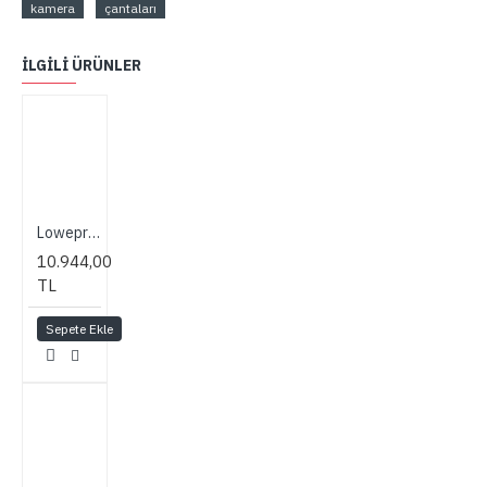
kamera
çantaları
İLGILI ÜRÜNLER
Lowepro Nova 180 AW II Camera Bag (Mica)
10.944,00
TL
Sepete Ekle