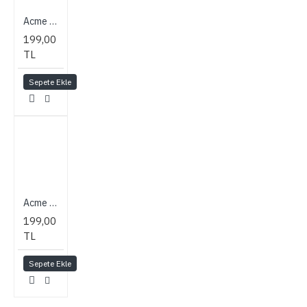
Acme Made Cool Little Case - Glowing Flowers
199,00
TL
Sepete Ekle
Acme Made Always On Wrap-Up Compact Camera Case (Navy)
199,00
TL
Sepete Ekle