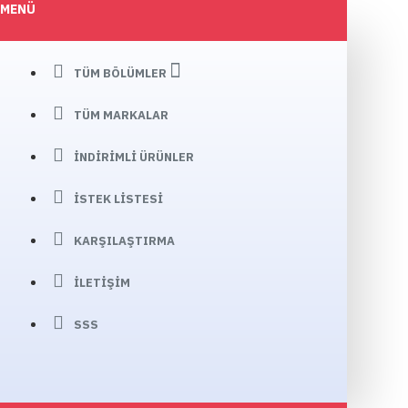
MENÜ
TÜM BÖLÜMLER
TÜM MARKALAR
İNDIRIMLI ÜRÜNLER
İSTEK LISTESI
KARŞILAŞTIRMA
İLETIŞIM
SSS