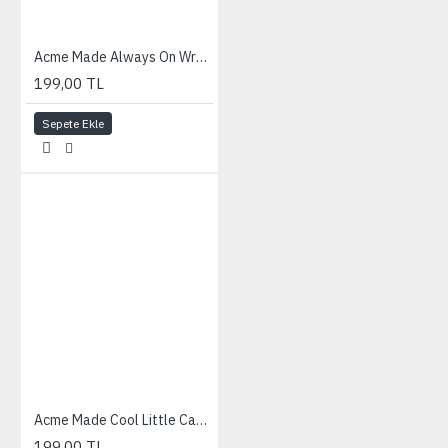
Acme Made Always On Wrap-Up Compact Camera Case (Navy)
199,00 TL
Sepete Ekle
Acme Made Cool Little Case - Glowing Flowers
199,00 TL