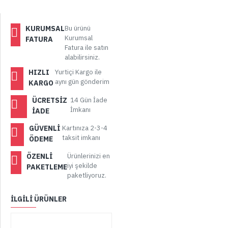
KURUMSAL
Bu ürünü
Kurumsal
FATURA
Fatura ile satın
alabilirsiniz.
HIZLI
Yurtiçi Kargo ile
aynı gün gönderim
KARGO
ÜCRETSIZ
14 Gün İade
İmkanı
İADE
GÜVENLI
Kartınıza 2-3-4
taksit imkanı
ÖDEME
ÖZENLI
Ürünlerinizi en
iyi şekilde
PAKETLEME
paketliyoruz.
İLGILI ÜRÜNLER