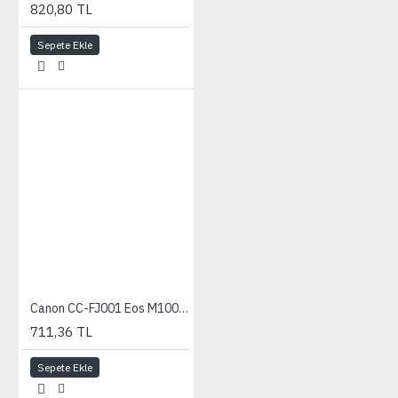
820,80 TL
Sepete Ekle
Canon CC-FJ001 Eos M100 Koruyucu Deri Kılıf
711,36 TL
Sepete Ekle