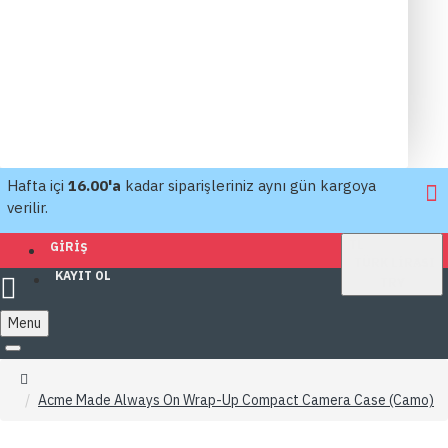
Hafta içi
16.00'a
kadar siparişleriniz aynı gün kargoya
verilir.
TL
GIRIŞ
TÜRK LIRASI
KAYIT OL
TRY
Menu
Acme Made Always On Wrap-Up Compact Camera Case (Camo)