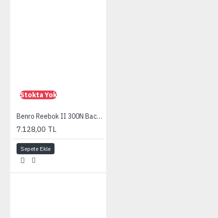
Stokta Yok
Benro Reebok II 300N Backpack
7.128,00 TL
Sepete Ekle