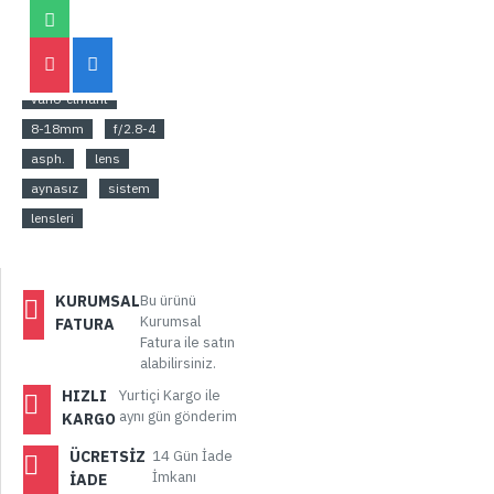
ETIKETLER:
panasonic
leica
vario-elmarit
8-18mm
f/2.8-4
asph.
lens
aynasız
sistem
lensleri
KURUMSAL
Bu ürünü
Kurumsal
FATURA
Fatura ile satın
alabilirsiniz.
HIZLI
Yurtiçi Kargo ile
aynı gün gönderim
KARGO
ÜCRETSIZ
14 Gün İade
İmkanı
İADE