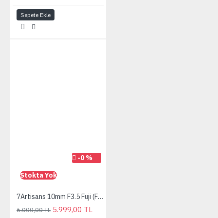
Sepete Ekle
-0 %
Stokta Yok
7Artisans 10mm F3.5 Fuji (FX Mount) MF APS-C Lens
5.999,00 TL
6.000,00 TL