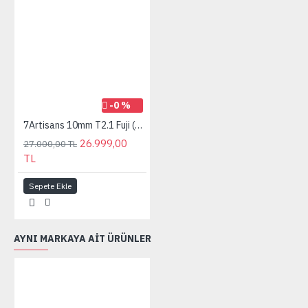
-0 %
7Artisans 10mm T2.1 Fuji (FX Mount) S35 Cine Lens Siyah
26.999,00
27.000,00 TL
TL
Sepete Ekle
AYNI MARKAYA AIT ÜRÜNLER