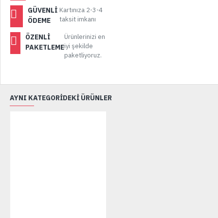
GÜVENLI
Kartınıza 2-3-4
taksit imkanı
ÖDEME
ÖZENLI
Ürünlerinizi en
iyi şekilde
PAKETLEME
paketliyoruz.
AYNI KATEGORİDEKİ ÜRÜNLER