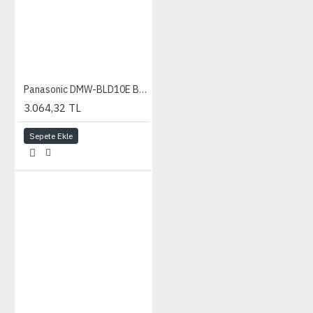
Panasonic DMW-BLD10E Batarya (GX1, GF2, G3)
3.064,32 TL
Sepete Ekle