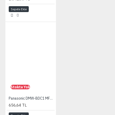
Sepete Ekle
Stokta Yok
Panasonic DMW-BDC1 MFT Body cap cover
656,64 TL