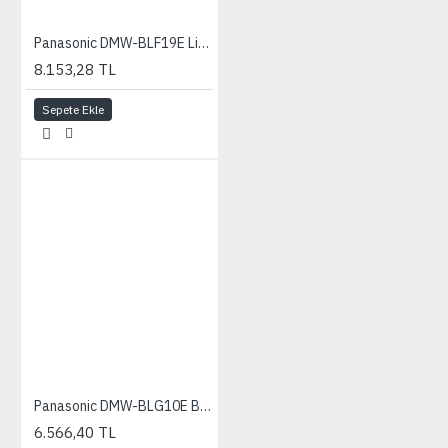
Panasonic DMW-BLF19E Lithium-Ion Batarya (DMC-GH5, GH4, GH3, G9, GH5S)
8.153,28 TL
Sepete Ekle
Panasonic DMW-BLG10E Batarya (GX80, TZ101, TZ81, LX100, GX7, GF6/5/3)
6.566,40 TL