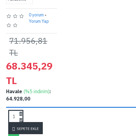
0 yorum
-
Yorum Yap
71.956,81
TL
68.345,29
TL
Havale
(%5 indirim)
:
64.928,00
SORU SOR
SEPETE EKLE
SORU SOR