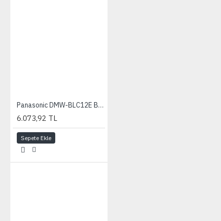
Panasonic DMW-BLC12E Batarya (FZ2000, FZ1000, FZ300, FZ200, GX8, G80, G81, G70, G6, G5, GH2)
6.073,92 TL
Sepete Ekle