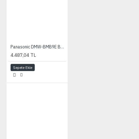
Panasonic DMW-BMB9E Batarya (FZ82/72/150/100/62/48/45)
4.487,04 TL
Sepete Ekle