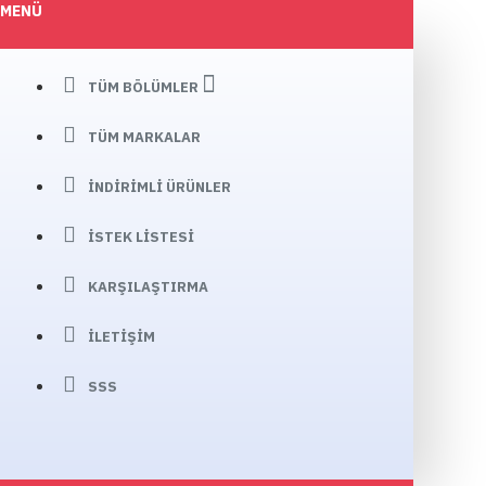
MENÜ
TÜM BÖLÜMLER
TÜM MARKALAR
İNDIRIMLI ÜRÜNLER
İSTEK LISTESI
KARŞILAŞTIRMA
İLETIŞIM
SSS