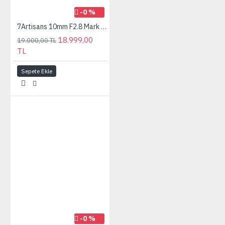
-0 %
7Artisans 10mm F2.8 Mark II Canon (EOS-R Mount) MF Ultra Wide Angle Fisheye Full Frame Lens Siyah
18.999,00
19.000,00 TL
TL
Sepete Ekle
-0 %