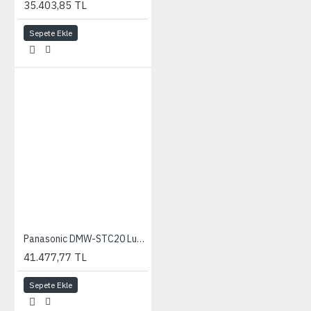
35.403,85 TL
Sepete Ekle
Panasonic DMW-STC20 Lumix S 2x Teleconverter
41.477,77 TL
Sepete Ekle