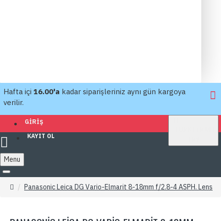
Hafta içi
16.00'a
kadar siparişleriniz aynı gün kargoya
verilir.
TL
GIRIŞ
TÜRK LIRASI
KAYIT OL
TRY
Menu
Panasonic Leica DG Vario-Elmarit 8-18mm f/2.8-4 ASPH. Lens