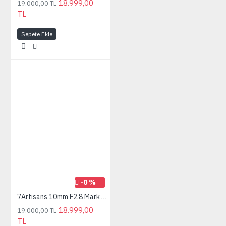
18.999,00
19.000,00 TL
TL
Sepete Ekle
-0 %
7Artisans 10mm F2.8 Mark II Sony (E mount) MF Ultra Wide Angle Fisheye Full Frame Lens Siyah
18.999,00
19.000,00 TL
TL