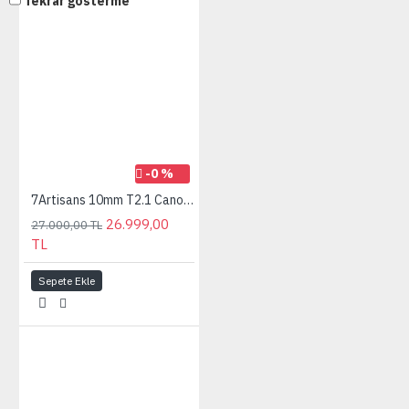
Tekrar gösterme
-0 %
7Artisans 10mm T2.1 Canon (EOS-R Mount) S35 Cine Lens Siyah
26.999,00
27.000,00 TL
TL
Sepete Ekle