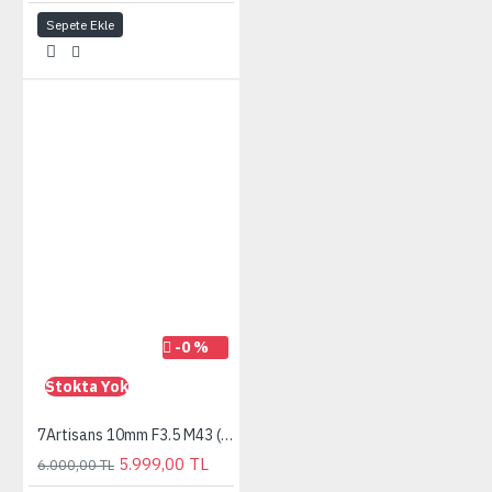
Sepete Ekle
-0 %
Stokta Yok
7Artisans 10mm F3.5 M43 (Panasonic Olympus) MF APS-C Lens
5.999,00 TL
6.000,00 TL