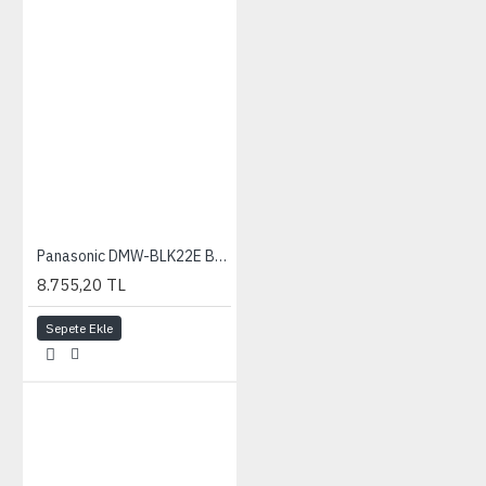
Panasonic DMW-BLK22E Batarya (GH5 II GH6 S5II S5IIX S5M2 S5M2X GH5M2 DC-S5 DC-S5 II DC-S5 IIX)
8.755,20 TL
Sepete Ekle