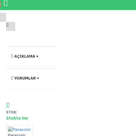
0
AÇIKLAMA
YORUMLAR
STOK:
Stokta Var
Panasonic