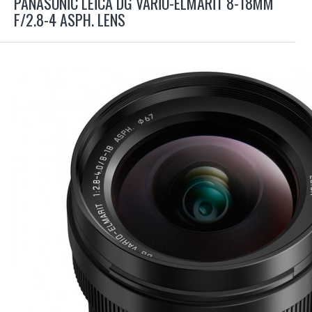
PANASONIC LEICA DG VARIO-ELMARIT 8-18MM
F/2.8-4 ASPH. LENS