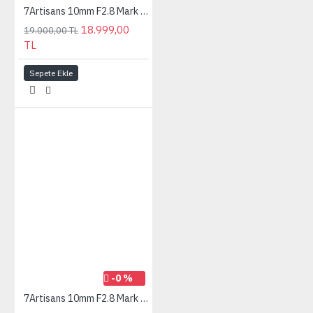
7Artisans 10mm F2.8 Mark II Nikon (Z Mount) MF Ultra Wide Angle Fisheye Full Frame Lens Siyah
18.999,00
19.000,00 TL
TL
Sepete Ekle
-0 %
7Artisans 10mm F2.8 Mark II Panasonic/Leica/Sigma (L mount) MF Ultra Wide Angle Fisheye Full Frame Lens Siyah