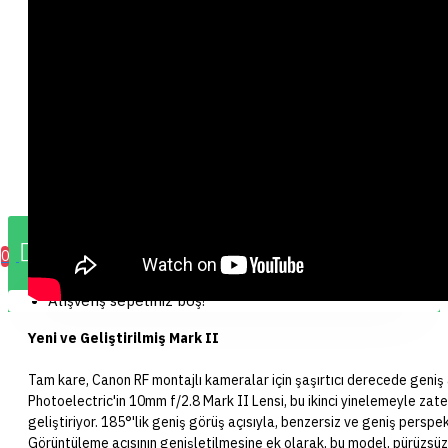
0 ürün - 0,00 TL
0
Alışveriş sepetiniz boş!
Yeni ve Geliştirilmiş Mark II
Tam kare, Canon RF montajlı kameralar için şaşırtıcı derecede geniş a
Photoelectric'in 10mm f/2.8 Mark II Lensi, bu ikinci yinelemeyle zaten
geliştiriyor. 185°'lik geniş görüş açısıyla, benzersiz ve geniş persp
Görüntüleme açısının genişletilmesine ek olarak, bu model, pürüzsüz 