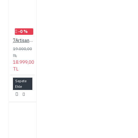
-0 %
7Artisans 10mm F2.8 Mark II Sony (E mount) MF Ultra Wide Angle Fisheye Full Frame Lens Siyah
19.000,00
TL
18.999,00
TL
Sepete
Ekle