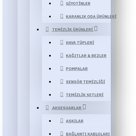
GIYOTINLER
KARANLIK ODA ÜRÜNLERI
TEMIZLIK ÜRÜNLERI
HAVA TÜPLERI
KAĞITLAR & BEZLER
POMPALAR
SENSÖR TEMIZLIĞI
TEMIZLIK SETLERI
AKSESUARLAR
ASKILAR
BAĞLANTI KABLOLARI