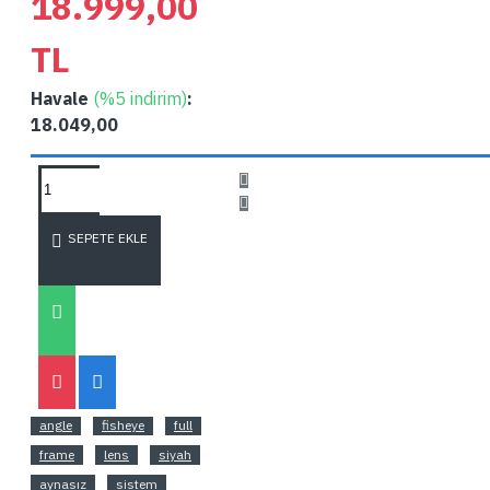
18.999,00
TL
Havale
(%5 indirim)
:
18.049,00
SORU SOR
SEPETE EKLE
SORU SOR
ETIKETLER:
7artisans
10mm
f2.8
mark
panasonic/leica/sigma
mount)
ultra
wide
angle
fisheye
full
frame
lens
siyah
aynasız
sistem