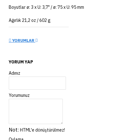
Boyutlar ø: 3 x U: 3,7" / ø: 75 x U: 95 mm
Ağırlık 21,2 oz / 602 g
YORUMLAR
YORUM YAP
Adınız
Yorumunuz
Not:
HTML'e dönüştürülmez!
Oylama