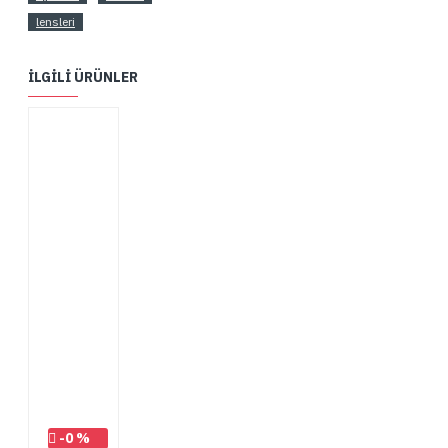
lensleri
İLGILI ÜRÜNLER
-0 %