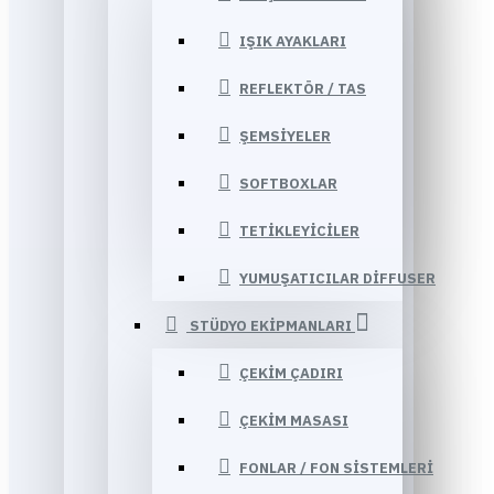
IŞIK AYAKLARI
REFLEKTÖR / TAS
ŞEMSIYELER
SOFTBOXLAR
TETIKLEYICILER
YUMUŞATICILAR DIFFUSER
STÜDYO EKIPMANLARI
ÇEKIM ÇADIRI
ÇEKIM MASASI
FONLAR / FON SISTEMLERI