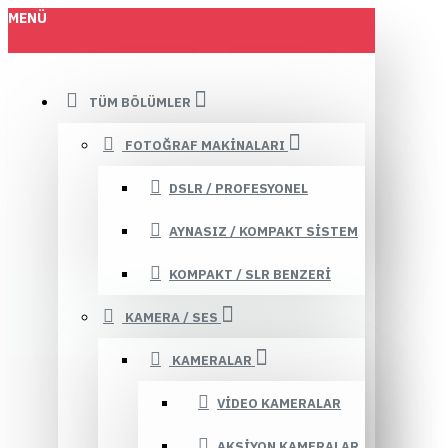
MENÜ
TÜM BÖLÜMLER
FOTOĞRAF MAKINALARI
DSLR / PROFESYONEL
AYNASIZ / KOMPAKT SISTEM
KOMPAKT / SLR BENZERI
KAMERA / SES
KAMERALAR
VIDEO KAMERALAR
AKSIYON KAMERALAR