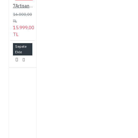
7Artisans 35mm f/2 Mark II Lens for Leica M (Black)
16.000,00
TL
15.999,00
TL
Sepete
Ekle