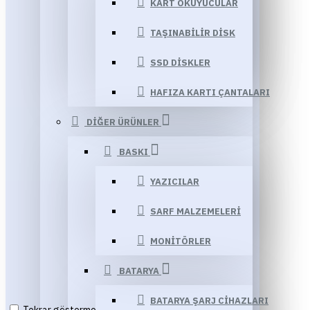
KART OKUYUCULAR
TAŞINABILIR DISK
SSD DISKLER
HAFIZA KARTI ÇANTALARI
DIĞER ÜRÜNLER
BASKI
YAZICILAR
SARF MALZEMELERI
MONITÖRLER
BATARYA
BATARYA ŞARJ CIHAZLARI