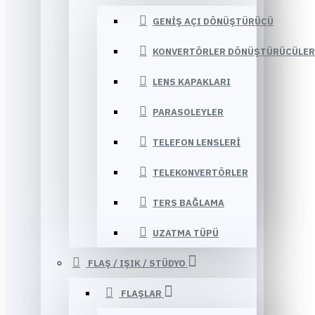
GENIŞ AÇI DÖNÜŞTÜRÜCÜ
KONVERTÖRLER DÖNÜŞTÜRÜCÜLER
LENS KAPAKLARI
PARASOLEYLER
TELEFON LENSLERI
TELEKONVERTÖRLER
TERS BAĞLAMA
UZATMA TÜPÜ
FLAŞ / IŞIK / STÜDYO
FLAŞLAR