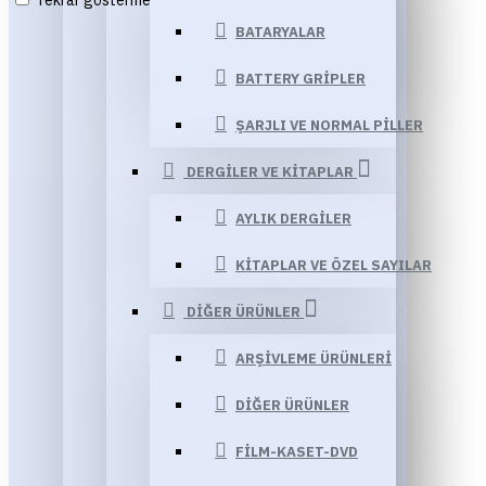
Tekrar gösterme
BATARYALAR
BATTERY GRIPLER
ŞARJLI VE NORMAL PILLER
DERGILER VE KITAPLAR
AYLIK DERGILER
KITAPLAR VE ÖZEL SAYILAR
DIĞER ÜRÜNLER
ARŞIVLEME ÜRÜNLERI
DIĞER ÜRÜNLER
FILM-KASET-DVD