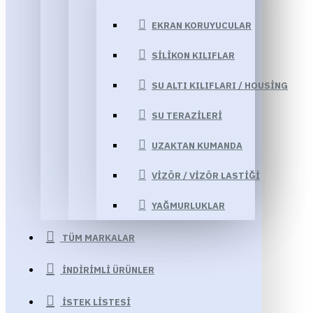
EKRAN KORUYUCULAR
SILIKON KILIFLAR
SU ALTI KILIFLARI / HOUSING
SU TERAZILERI
UZAKTAN KUMANDA
VIZÖR / VIZÖR LASTIĞI
YAĞMURLUKLAR
TÜM MARKALAR
İNDIRIMLI ÜRÜNLER
İSTEK LISTESI