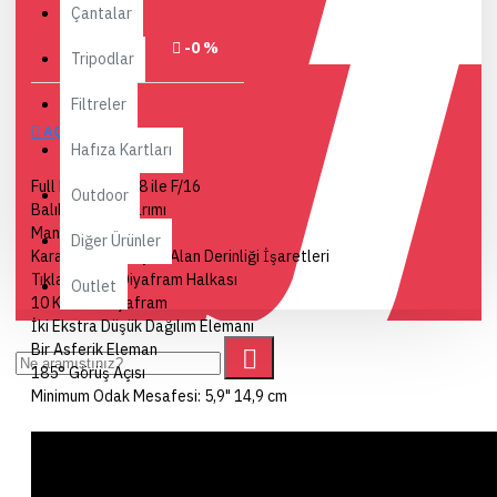
Çantalar
-0 %
Tripodlar
Filtreler
AÇIKLAMA
Hafıza Kartları
Full Frame | F/2.8 ile F/16
Outdoor
Balık Gözü Tasarımı
Manuel Odak
Diğer Ürünler
Karanlıkta Parlayan Alan Derinliği İşaretleri
Tıklanmamış Diyafram Halkası
Outlet
10 Kanatlı Diyafram
İki Ekstra Düşük Dağılım Elemanı
Bir Asferik Eleman
185° Görüş Açısı
Minimum Odak Mesafesi: 5,9" 14,9 cm