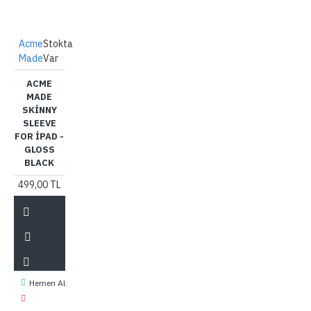
Acme
Stokta
Made
Var
ACME
MADE
SKINNY
SLEEVE
FOR IPAD -
GLOSS
BLACK
499,00 TL
Hemen Al