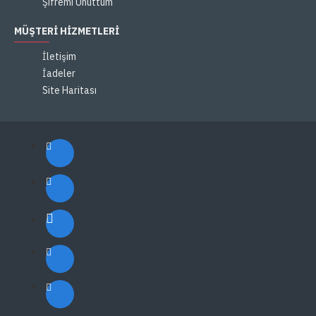
Şifremi Unuttum
MÜŞTERI HIZMETLERI
İletişim
İadeler
Site Haritası