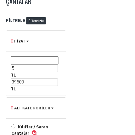
ÇANTALAR
FILTRELE
Temizle
FIYAT
TL
TL
ALT KATEGORILER
Kılıflar / Saran
Çantalar
34