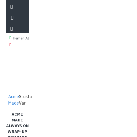
Hemen Al
Acme
Stokta
Made
Var
ACME
MADE
ALWAYS ON
WRAP-UP