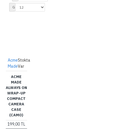
PolarPro
1
Göster:
Rimelite
1
Samsung
2
Sony
1
Tamrac
55
Tenba
2
Thinktank
78
Acme
Stokta
Vanguard
26
Made
Var
Zhiyun
1
ACME
MADE
ALWAYS ON
WRAP-UP
COMPACT
CAMERA
CASE
(CAMO)
199,00 TL