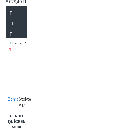
8.078,40 TL
Hemen Al
Benro
Stokta
Var
BENRO
QUICKEN
500N