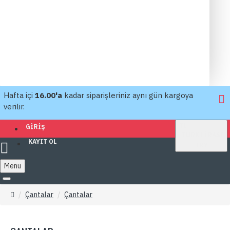
Hafta içi
16.00'a
kadar siparişleriniz aynı gün kargoya
verilir.
TL
GIRIŞ
TÜRK LIRASI
KAYIT OL
TRY
Menu
Çantalar
Çantalar