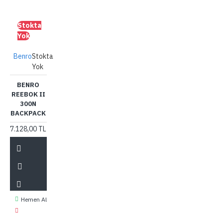
Stokta
Yok
Benro
Stokta
Yok
BENRO
REEBOK II
300N
BACKPACK
7.128,00 TL
Hemen Al