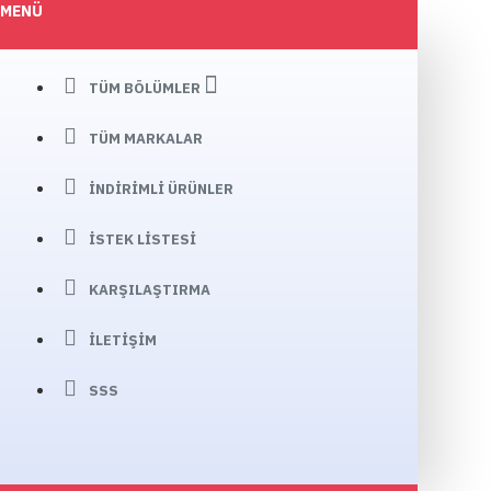
MENÜ
TÜM BÖLÜMLER
TÜM MARKALAR
İNDIRIMLI ÜRÜNLER
İSTEK LISTESI
KARŞILAŞTIRMA
İLETIŞIM
SSS