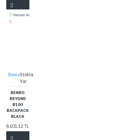
Hemen Al
Benro
Stokta
Var
BENRO
BEYOND
B100
BACKPACK
BLACK
8.601,12 TL