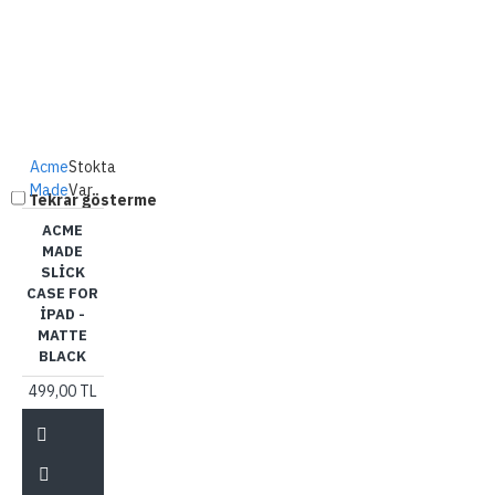
Acme
Stokta
Made
Var
Tekrar gösterme
ACME
MADE
SLICK
CASE FOR
IPAD -
MATTE
BLACK
499,00 TL