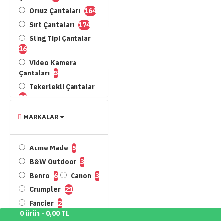
Omuz Çantaları
164
Sırt Çantaları
174
Sling Tipi Çantalar
16
Video Kamera
Çantaları
5
Tekerlekli Çantalar
20
Hardcase / Sert
MARKALAR
Çantalar
10
Kompakt Kamera
Çantaları
33
Acme Made
5
Bel Çantaları
2
B&W Outdoor
3
Benro
6
Canon
3
Crumpler
21
Fancier
2
0 ürün - 0,00 TL
Gitzo
1
HPRC
1