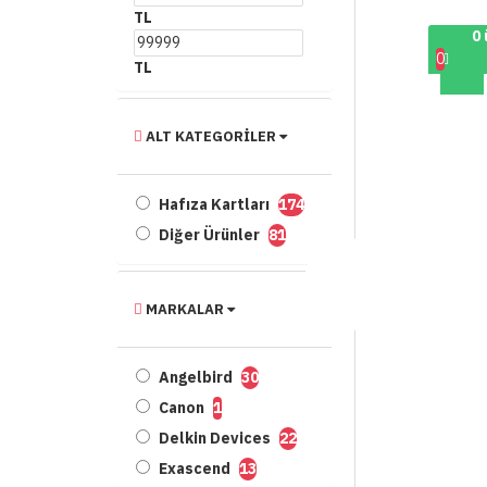
TL
0 
0
TL
ALT KATEGORILER
Hafıza Kartları
174
Diğer Ürünler
81
MARKALAR
Angelbird
30
Canon
1
Delkin Devices
22
Exascend
13