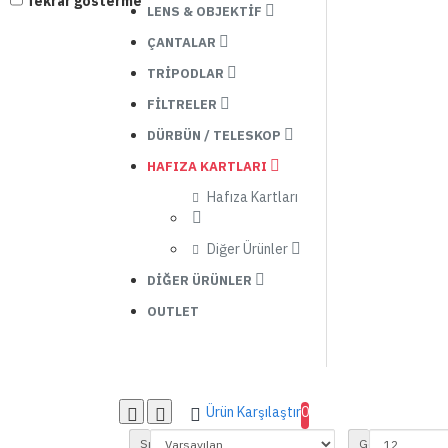
Tekrar gösterme
LENS & OBJEKTIF
ÇANTALAR
TRIPODLAR
FILTRELER
DÜRBÜN / TELESKOP
HAFIZA KARTLARI
Hafıza Kartları
Diğer Ürünler
DIĞER ÜRÜNLER
OUTLET
Ürün Karşılaştır
0
Sırala:
Göster: