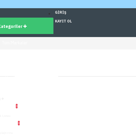
GIRIŞ
KAYIT OL
Kategoriler
Tüm Markalar
dirimli Ürünler
üm Ürünler
ş
0
k Listesi
0
şılaştırma