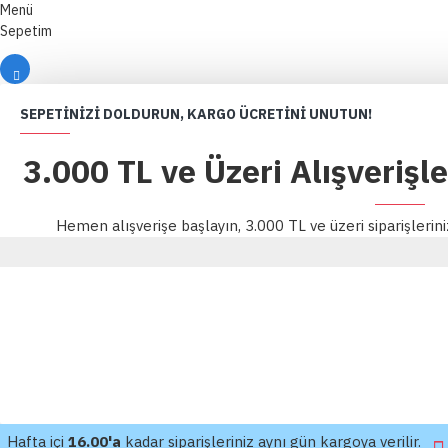
Menü
Sepetim
SEPETINIZI DOLDURUN, KARGO ÜCRETINI UNUTUN!
3.000 TL ve Üzeri Alışverişl
Hemen alışverişe başlayın, 3.000 TL ve üzeri siparişlerin
Hafta içi
16.00'a
kadar siparişleriniz aynı gün kargoya verilir.