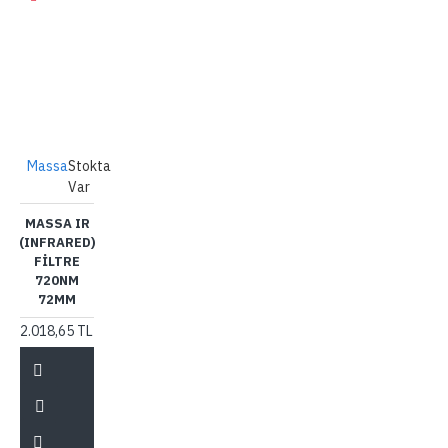
Massa
Stokta
Var
MASSA IR
(INFRARED)
FILTRE
720NM
72MM
2.018,65 TL