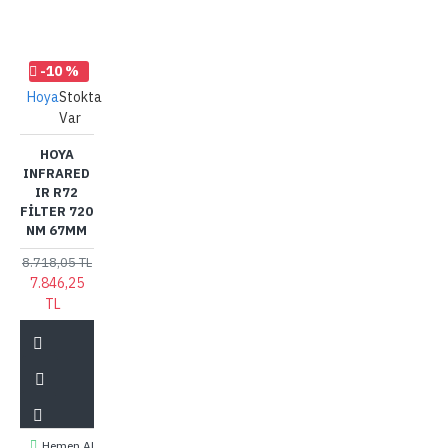
-10 %
Hoya
Stokta
Var
HOYA
INFRARED
IR R72
FILTER 720
NM 67MM
8.718,05 TL
7.846,25
TL
Hemen Al