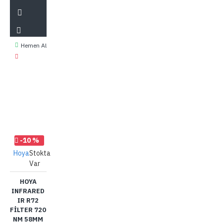
Hemen Al
-10 %
Hoya
Stokta
Var
HOYA
INFRARED
IR R72
FILTER 720
NM 58MM