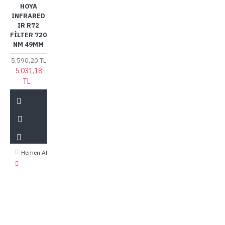
HOYA
INFRARED
IR R72
FILTER 720
NM 49MM
5.590,20 TL
5.031,18
TL
Hemen Al