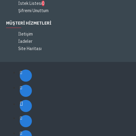
İstek Listesi
0
Şifremi Unuttum
MÜŞTERI HIZMETLERI
İletişim
İadeler
Site Haritası