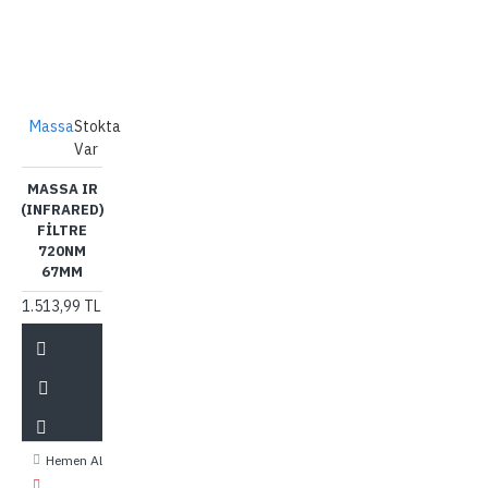
Massa
Stokta
Var
MASSA IR
(INFRARED)
FILTRE
720NM
67MM
1.513,99 TL
Hemen Al