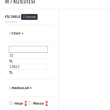
IR / KIZILÖTESI
FILTRELE
Temizle
FIYAT
TL
TL
MARKALAR
Hoya
9
Massa
6