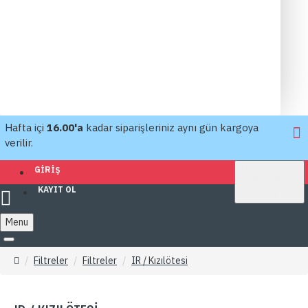
Hafta içi
16.00'a
kadar siparişleriniz aynı gün kargoya
verilir.
TL
GIRIŞ
TÜRK LIRASI
KAYIT OL
TRY
Menu
Filtreler
Filtreler
IR / Kızılötesi