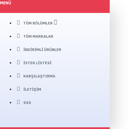
MENÜ
TÜM BÖLÜMLER
TÜM MARKALAR
İNDIRIMLI ÜRÜNLER
İSTEK LISTESI
KARŞILAŞTIRMA
İLETIŞIM
SSS