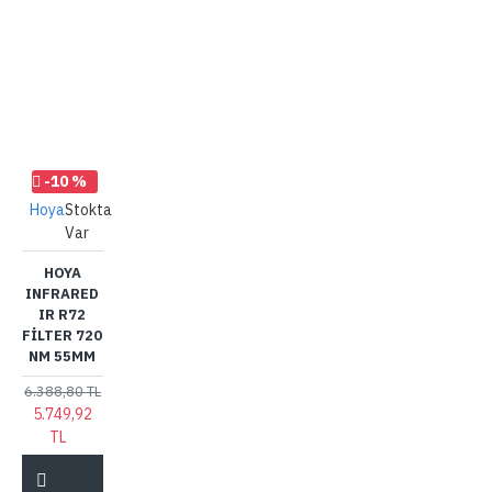
-10 %
Hoya
Stokta
Var
HOYA
INFRARED
IR R72
FILTER 720
NM 55MM
6.388,80 TL
5.749,92
TL