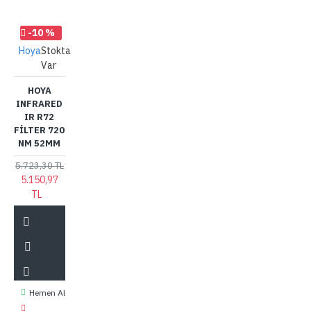
-10 %
Hoya
Stokta
Var
HOYA
INFRARED
IR R72
FILTER 720
NM 52MM
5.723,30 TL
5.150,97
TL
Hemen Al