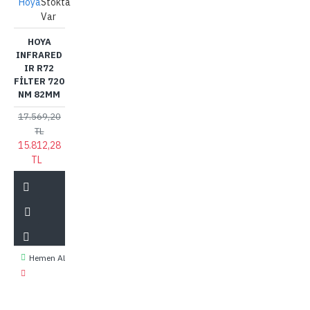
Hoya
Stokta
Var
HOYA
INFRARED
IR R72
FILTER 720
NM 82MM
17.569,20
TL
15.812,28
TL
Hemen Al