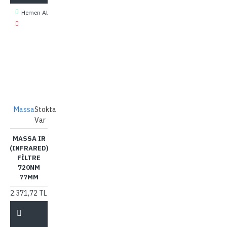
Hemen Al
Massa
Stokta
Var
MASSA IR
(INFRARED)
FILTRE
720NM
77MM
2.371,72 TL