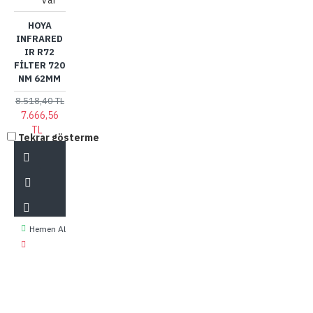
HOYA
INFRARED
IR R72
FILTER 720
NM 62MM
8.518,40 TL
7.666,56
TL
Tekrar gösterme
Hemen Al