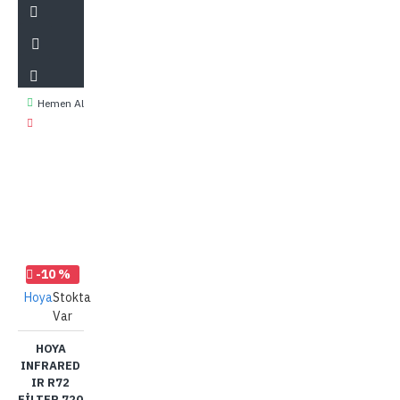
Hemen Al
-10 %
Hoya
Stokta
Var
HOYA
INFRARED
IR R72
FILTER 720