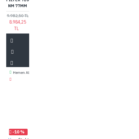
NM 77MM
9.982,50 TL
8.984,25
TL
Hemen Al
-10 %