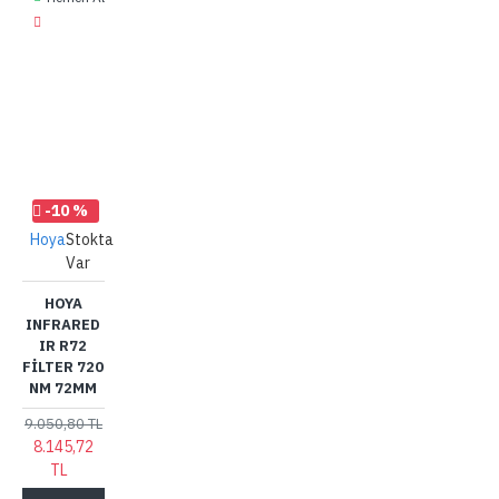
-10 %
Hoya
Stokta
Var
HOYA
INFRARED
IR R72
FILTER 720
NM 72MM
9.050,80 TL
8.145,72
TL