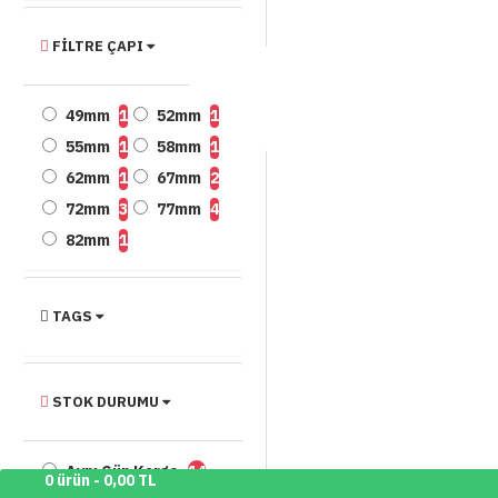
FILTRE ÇAPI
49mm
1
52mm
1
55mm
1
58mm
1
62mm
1
67mm
2
72mm
3
77mm
4
82mm
1
TAGS
STOK DURUMU
Aynı Gün Kargo
14
0 ürün - 0,00 TL