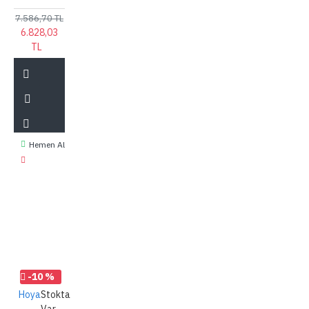
7.586,70 TL
6.828,03
TL
Hemen Al
-10 %
Hoya
Stokta
Var