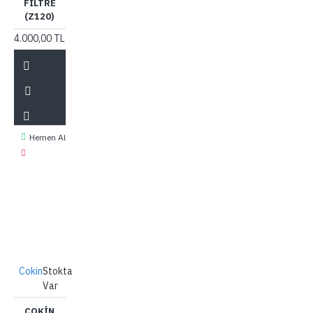
FILTRE
(Z120)
4.000,00 TL
Hemen Al
Cokin
Stokta
Var
COKIN