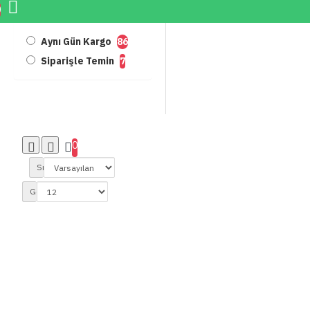
0
Aynı Gün Kargo
86
Siparişle Temin
7
0
Sırala:
Göster: