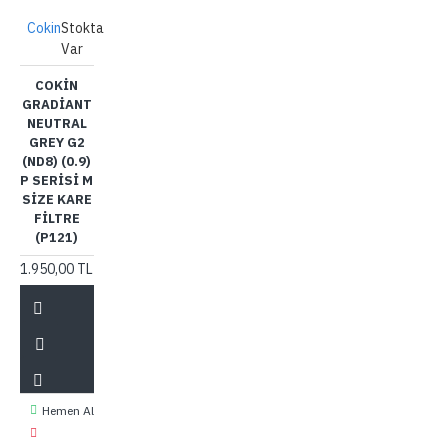
Cokin
Stokta
Var
COKIN
GRADIANT
NEUTRAL
GREY G2
(ND8) (0.9)
P SERISI M
SIZE KARE
FILTRE
(P121)
1.950,00 TL
Hemen Al