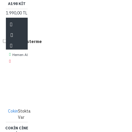
A198 KIT
1.990,00 TL
Tekrar gösterme
Hemen Al
Cokin
Stokta
Var
COKIN CINE