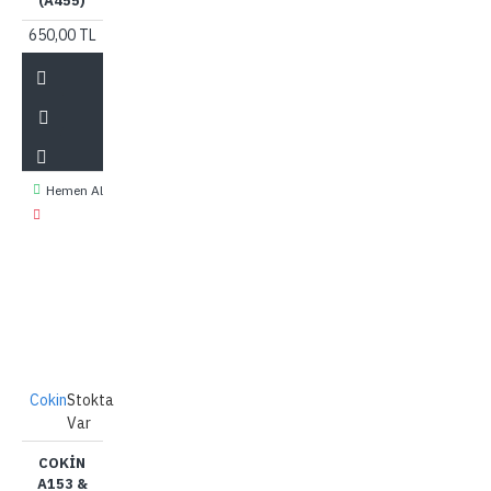
(A455)
650,00 TL
Hemen Al
Cokin
Stokta
Var
COKIN
A153 &