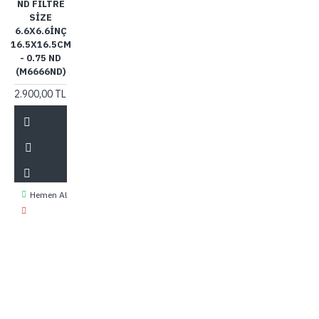
ND FILTRE
SIZE
6.6X6.6INÇ
16.5X16.5CM
- 0.75 ND
(M6666ND)
2.900,00 TL
Hemen Al