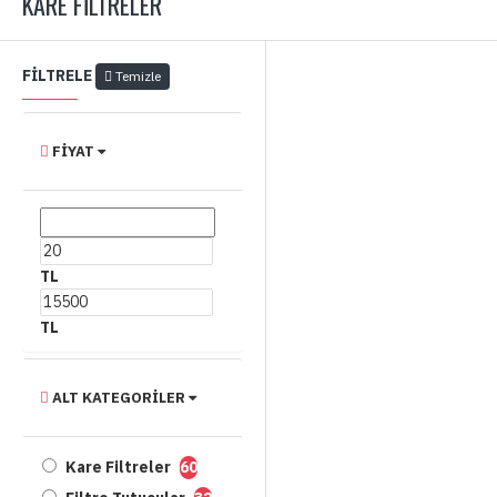
KARE FILTRELER
FILTRELE
Temizle
FIYAT
TL
TL
ALT KATEGORILER
Kare Filtreler
60