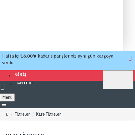
Hafta içi
16.00'a
kadar siparişleriniz aynı gün kargoya
verilir.
TL
GIRIŞ
TÜRK LIRASI
KAYIT OL
TRY
Menu
Filtreler
Kare Filtreler