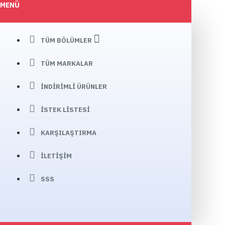
MENÜ
TÜM BÖLÜMLER
TÜM MARKALAR
İNDIRIMLI ÜRÜNLER
İSTEK LISTESI
KARŞILAŞTIRMA
İLETIŞIM
SSS