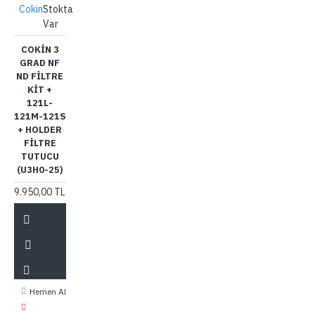
Cokin
Stokta
Var
COKIN 3
GRAD NF
ND FILTRE
KIT +
121L-
121M-121S
+ HOLDER
FILTRE
TUTUCU
(U3H0-25)
9.950,00 TL
Hemen Al