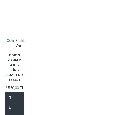
Cokin
Stokta
Var
COKIN
67MM Z
SERISI
RING
ADAPTÖR
(Z467)
2.550,00 TL