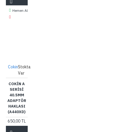
Hemen Al
Cokin
Stokta
Var
COKIN A
SERISI
40.5MM
ADAPTÖR
HAKLASI
(A440XD)
650,00 TL