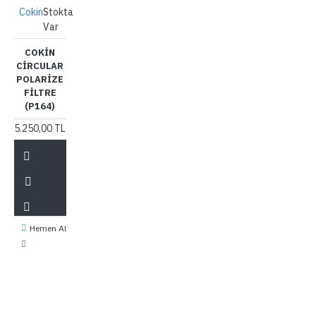
Cokin
Stokta
Var
COKIN
CIRCULAR
POLARIZE
FILTRE
(P164)
5.250,00 TL
Hemen Al