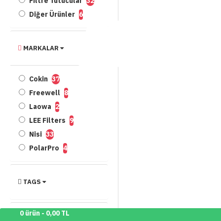
Filtre Tutucular
32
Diğer Ürünler
6
MARKALAR
Cokin
37
Freewell
8
Laowa
2
LEE Filters
9
Nisi
33
PolarPro
4
TAGS
0 ürün - 0,00 TL
STOK DURUMU