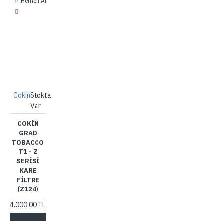
Hemen Al
Cokin
Stokta
Var
COKIN
GRAD
TOBACCO
T1 - Z
SERISI
KARE
FILTRE
(Z124)
4.000,00 TL