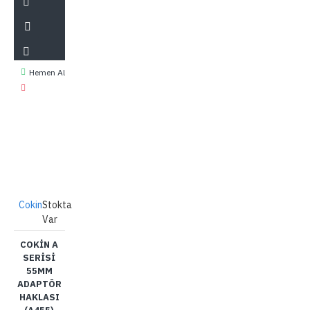
Hemen Al
Cokin
Stokta
Var
COKIN A
SERISI
55MM
ADAPTÖR
HAKLASI