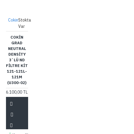
Cokin
Stokta
Var
COKIN
GRAD
NEUTRAL
DENSITY
3`LÜ ND
FILTRE KIT
121-121L-
121M
(U300-02)
6.100,00 TL