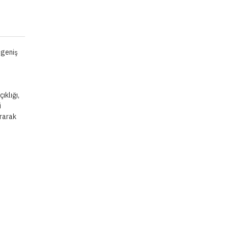
 geniş
ıklığı,
i
urarak