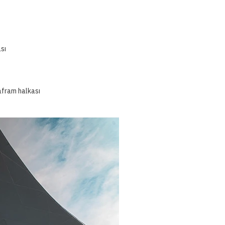
sı
afram halkası