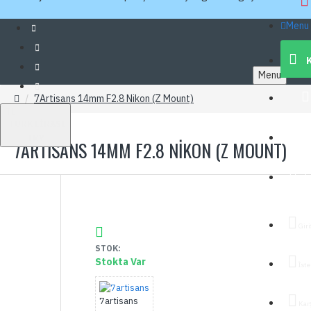
Menu
Menu
7Artisans 14mm F2.8 Nikon (Z Mount)
TL
TÜRK LIRASI
İn
TRY
7ARTISANS 14MM F2.8 NIKON (Z MOUNT)
T
Giri
STOK:
Stokta Var
İste
7artisans
Kar