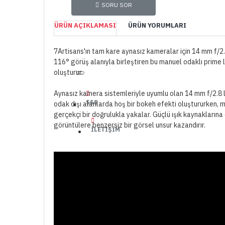
SORU SOR
ÜRÜN AÇIKLAMASI
ÜRÜN YORUMLARI
7Artisans'ın tam kare aynasız kameralar için 14 mm f/2.8
116° görüş alanıyla birleştiren bu manuel odaklı prime
oluşturur.
Aynasız kamera sistemleriyle uyumlu olan 14 mm f/2.8 len
SSS
odak dışı alanlarda hoş bir bokeh efekti oluştururken, m
gerçekçi bir doğrulukla yakalar. Güçlü ışık kaynaklarına 
görüntülere benzersiz bir görsel unsur kazandırır.
İLETIŞIM