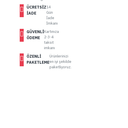
ÜCRETSIZ
14
Gün
İADE
İade
İmkanı
GÜVENLI
Kartınıza
2-3-4
ÖDEME
taksit
imkanı
ÖZENLI
Ürünlerinizi
en iyi şekilde
PAKETLEME
paketliyoruz.