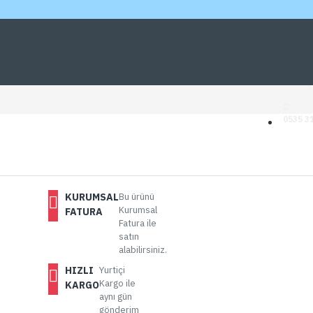
0535 31
KURUMSAL
Bu ürünü
Kurumsal
FATURA
Fatura ile
satın
alabilirsiniz.
HIZLI
Yurtiçi
Kargo ile
KARGO
aynı gün
gönderim