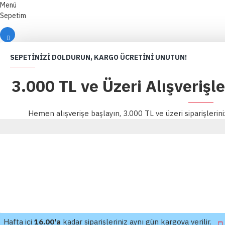
Menü
Sepetim
SEPETINIZI DOLDURUN, KARGO ÜCRETINI UNUTUN!
3.000 TL ve Üzeri Alışverişl
Hemen alışverişe başlayın, 3.000 TL ve üzeri siparişlerin
Hafta içi
16.00'a
kadar siparişleriniz aynı gün kargoya verilir.