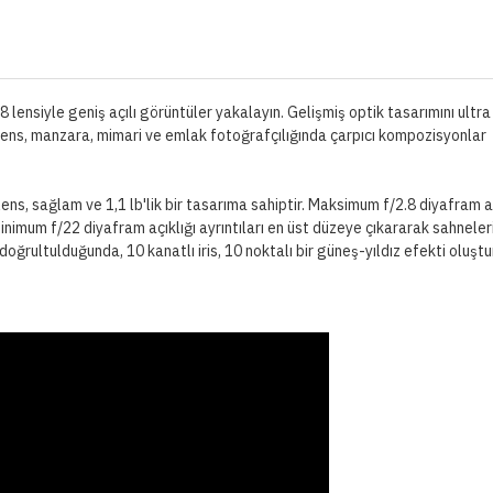
 lensiyle geniş açılı görüntüler yakalayın. Gelişmiş optik tasarımını ultra
 lens, manzara, mimari ve emlak fotoğrafçılığında çarpıcı kompozisyonlar
s, sağlam ve 1,1 lb'lik bir tasarıma sahiptir. Maksimum f/2.8 diyafram aç
inimum f/22 diyafram açıklığı ayrıntıları en üst düzeye çıkararak sahneler
doğrultulduğunda, 10 kanatlı iris, 10 noktalı bir güneş-yıldız efekti oluşt