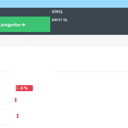
GIRIŞ
KAYIT OL
Kategoriler
Tüm Markalar
dirimli Ürünler
üm Ürünler
-0 %
ş
0
k Listesi
0
şılaştırma