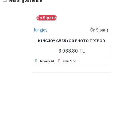
Tekrar gösterme
Ön Sipariş
Kingjoy
Ön Sipariş
KINGJOY G555+G0 PHOTO TRIPOD
3.088,80 TL
Hemen Al
Soru Sor