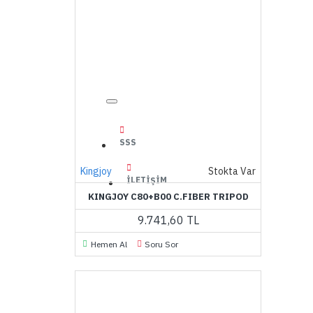
SSS
Kingjoy
Stokta Var
İLETIŞIM
KINGJOY C80+B00 C.FIBER TRIPOD
9.741,60 TL
Hemen Al
Soru Sor