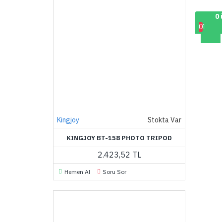
0 
0
Kingjoy
Stokta Var
KINGJOY BT-158 PHOTO TRIPOD
2.423,52 TL
Hemen Al
Soru Sor