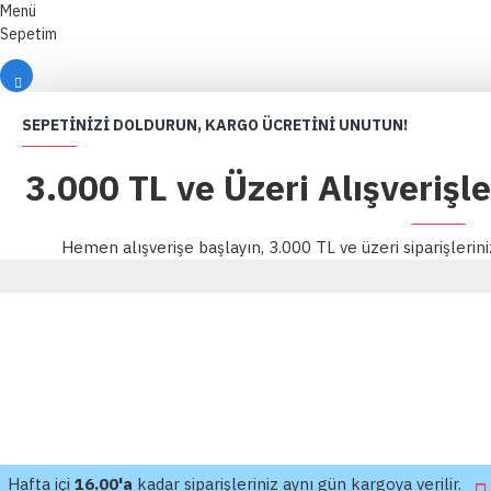
Menü
Sepetim
SEPETINIZI DOLDURUN, KARGO ÜCRETINI UNUTUN!
3.000 TL ve Üzeri Alışverişl
Hemen alışverişe başlayın, 3.000 TL ve üzeri siparişlerin
Hafta içi
16.00'a
kadar siparişleriniz aynı gün kargoya verilir.