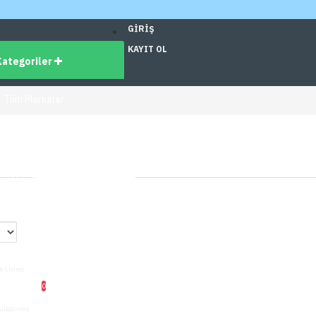
GIRIŞ
KAYIT OL
Kategoriler
Tüm Markalar
dirimli Ürünler
üm Ürünler
ş
0
k Listesi
0
şılaştırma