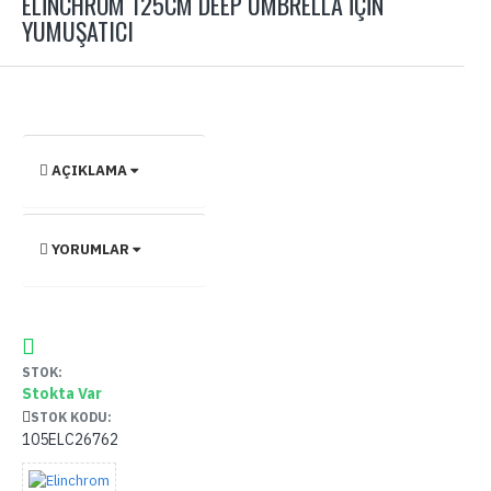
ELINCHROM 125CM DEEP UMBRELLA İÇIN
YUMUŞATICI
AÇIKLAMA
YORUMLAR
STOK:
Stokta Var
STOK KODU:
105ELC26762