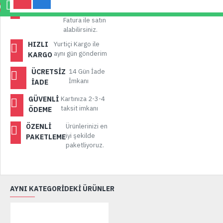
KURUMSAL
Bu ürünü
0
Kurumsal
FATURA
Fatura ile satın
alabilirsiniz.
HIZLI
Yurtiçi Kargo ile
aynı gün gönderim
KARGO
ÜCRETSIZ
14 Gün İade
İmkanı
İADE
GÜVENLI
Kartınıza 2-3-4
taksit imkanı
ÖDEME
ÖZENLI
Ürünlerinizi en
iyi şekilde
PAKETLEME
paketliyoruz.
AYNI KATEGORİDEKİ ÜRÜNLER