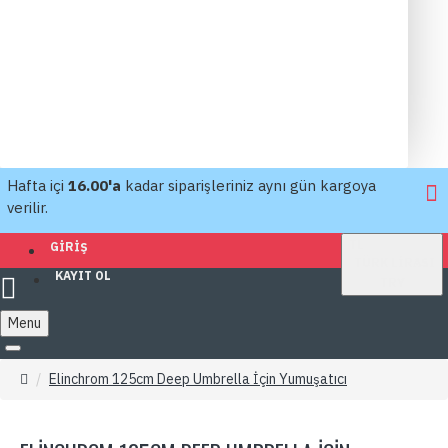
Hafta içi
16.00'a
kadar siparişleriniz aynı gün kargoya
verilir.
TL
GIRIŞ
TÜRK LIRASI
KAYIT OL
TRY
Menu
Elinchrom 125cm Deep Umbrella İçin Yumuşatıcı