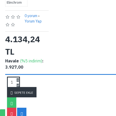
Elinchrom
0 yorum
-
Yorum Yap
4.134,24
TL
Havale
(%5 indirim)
:
3.927,00
SORU SOR
SEPETE EKLE
SORU SOR
0 ürün - 0,00 TL