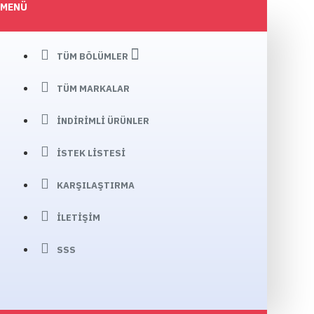
MENÜ
TÜM BÖLÜMLER
TÜM MARKALAR
İNDIRIMLI ÜRÜNLER
İSTEK LISTESI
KARŞILAŞTIRMA
İLETIŞIM
SSS