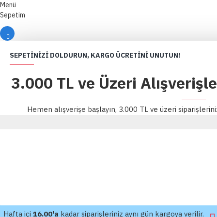
Menü
Sepetim
SEPETINIZI DOLDURUN, KARGO ÜCRETINI UNUTUN!
3.000 TL ve Üzeri Alışverişl
Hemen alışverişe başlayın, 3.000 TL ve üzeri siparişlerin
Hafta içi
16.00'a
kadar siparişleriniz aynı gün kargoya verilir.