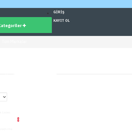
GIRIŞ
KAYIT OL
Kategoriler
Tüm Markalar
dirimli Ürünler
üm Ürünler
ş
0
k Listesi
0
şılaştırma