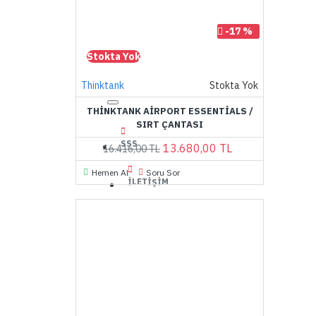
-17 %
Stokta Yok
Thinktank
Stokta Yok
THINKTANK AIRPORT ESSENTIALS /
SIRT ÇANTASI
SSS
13.680,00 TL
16.416,00 TL
Hemen Al
Soru Sor
İLETIŞIM