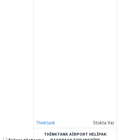
Thinktank
Stokta Var
THINKTANK AIRPORT HELIPAK