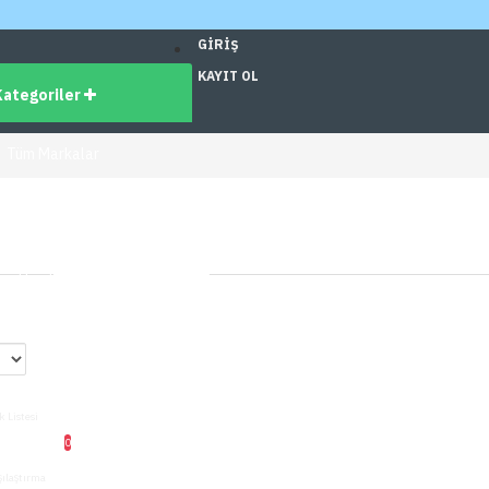
GIRIŞ
KAYIT OL
Kategoriler
Tüm Markalar
dirimli Ürünler
üm Ürünler
ş
0
k Listesi
0
şılaştırma