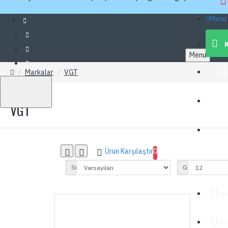
Menu
Menu
Markalar
VGT
TL
TÜRK LIRASI
İn
TRY
VGT
T
Ürün Karşılaştır
0
Giri
Sırala:
Göster:
İste
Kar