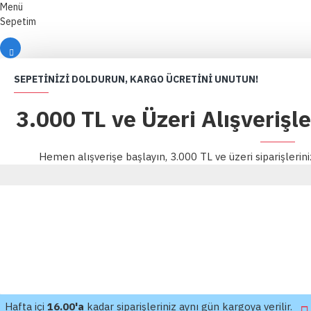
Menü
Sepetim
SEPETINIZI DOLDURUN, KARGO ÜCRETINI UNUTUN!
3.000 TL ve Üzeri Alışverişl
Hemen alışverişe başlayın, 3.000 TL ve üzeri siparişlerin
Hafta içi
16.00'a
kadar siparişleriniz aynı gün kargoya verilir.