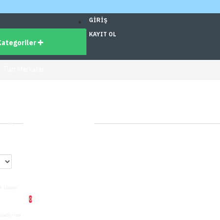
GIRIŞ
KAYIT OL
Kategoriler
Tüm Markalar
dirimli Ürünler
üm Ürünler
ş
0
k Listesi
0
şılaştırma