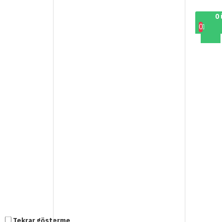
0 
0
Tekrar gösterme