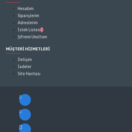
Hesabım
Siparişlerim
Adreslerim
İstek Listesi
0
Şifremi Unuttum
MÜŞTERI HIZMETLERI
İletişim
İadeler
Site Haritası