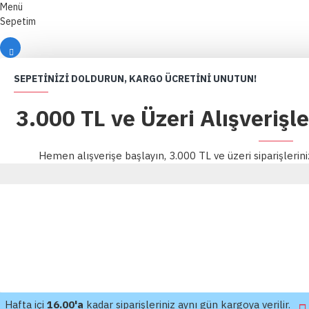
Menü
Sepetim
SEPETINIZI DOLDURUN, KARGO ÜCRETINI UNUTUN!
3.000 TL ve Üzeri Alışverişl
Hemen alışverişe başlayın, 3.000 TL ve üzeri siparişlerin
Hafta içi
16.00'a
kadar siparişleriniz aynı gün kargoya verilir.