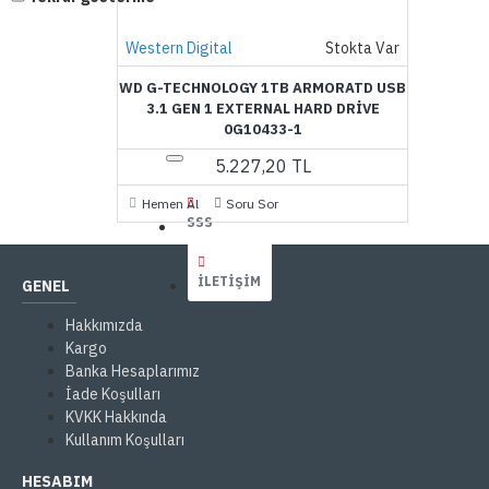
Western Digital
Stokta Var
WD G-TECHNOLOGY 1TB ARMORATD USB
3.1 GEN 1 EXTERNAL HARD DRIVE
0G10433-1
5.227,20 TL
Hemen Al
Soru Sor
SSS
İLETIŞIM
GENEL
Hakkımızda
Kargo
Banka Hesaplarımız
İade Koşulları
KVKK Hakkında
Kullanım Koşulları
HESABIM